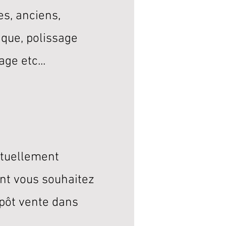
es, anciens,
ique, polissage
age etc...
tuellement
ont vous souhaitez
pôt vente dans