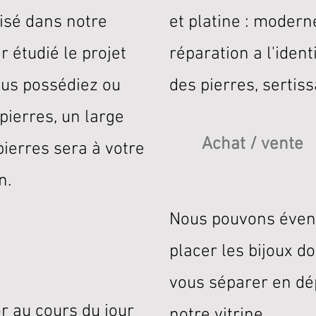
lisé dans notre
et platine : modern
ir étudié le projet
réparation a l'ident
ous possédiez ou
des pierres, sertiss
 pierres, un large
Achat / vente
pierres sera à votre
n.
Nous pouvons éven
placer les bijoux d
vous séparer en dé
r au cours du jour
notre vitrine.